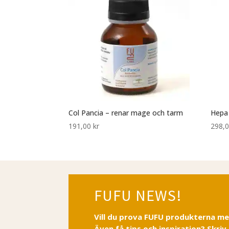
Col Pancia – renar mage och tarm
Hepa 
191,00
kr
298,
FUFU NEWS!
Vill du prova FUFU produkterna m
Även få tips och inspiration? Skriv 