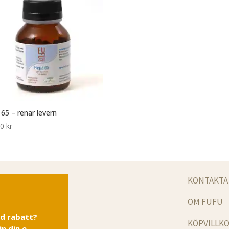
65 – renar levern
00
kr
KONTAKTA
OM FUFU
ed rabatt?
KÖPVILLK
in din e-